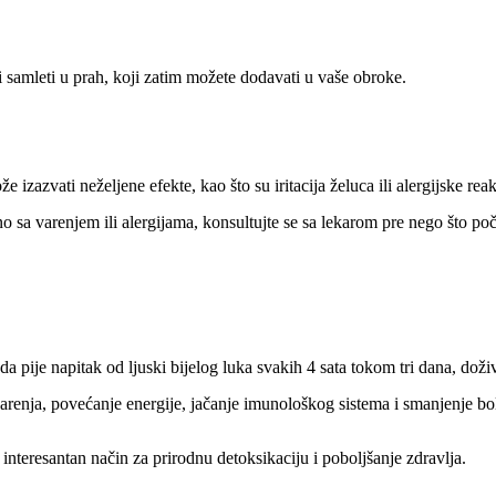
 i samleti u prah, koji zatim možete dodavati u vaše obroke.
 izazvati neželjene efekte, kao što su iritacija želuca ili alergijske reak
sa varenjem ili alergijama, konsultujte se sa lekarom pre nego što po
 da pije napitak od ljuski bijelog luka svakih 4 sata tokom tri dana, doži
varenja, povećanje energije, jačanje imunološkog sistema i smanjenje b
interesantan način za prirodnu detoksikaciju i poboljšanje zdravlja.