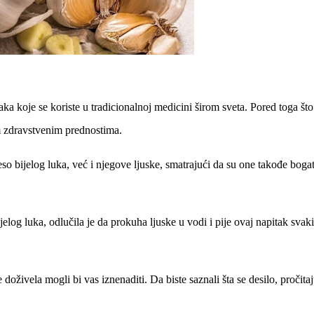
jaka koje se koriste u tradicionalnoj medicini širom sveta. Pored toga što
nim zdravstvenim prednostima.
so bijelog luka, već i njegove ljuske, smatrajući da su one takođe boga
jelog luka, odlučila je da prokuha ljuske u vodi i pije ovaj napitak svak
e doživela mogli bi vas iznenaditi. Da biste saznali šta se desilo, pročitaj