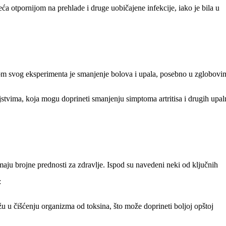
a otpornijom na prehlade i druge uobičajene infekcije, iako je bila u
okom svog eksperimenta je smanjenje bolova i upala, posebno u zglobov
jstvima, koja mogu doprineti smanjenju simptoma artritisa i drugih upal
imaju brojne prednosti za zdravlje. Ispod su navedeni neki od ključnih
:
 u čišćenju organizma od toksina, što može doprineti boljoj opštoj