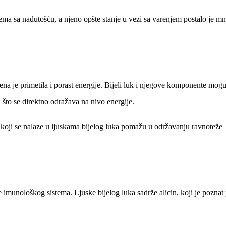
ema sa nadutošću, a njeno opšte stanje u vezi sa varenjem postalo je m
a je primetila i porast energije. Bijeli luk i njegove komponente mog
 što se direktno odražava na nivo energije.
koji se nalaze u ljuskama bijelog luka pomažu u održavanju ravnoteže
e imunološkog sistema. Ljuske bijelog luka sadrže alicin, koji je poznat