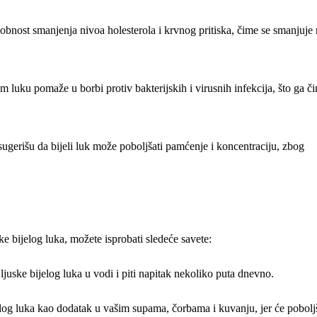
bnost smanjenja nivoa holesterola i krvnog pritiska, čime se smanjuje 
om luku pomaže u borbi protiv bakterijskih i virusnih infekcija, što ga či
sugerišu da bijeli luk može poboljšati pamćenje i koncentraciju, zbog
ske bijelog luka, možete isprobati sledeće savete:
juske bijelog luka u vodi i piti napitak nekoliko puta dnevno.
jelog luka kao dodatak u vašim supama, čorbama i kuvanju, jer će poboljš