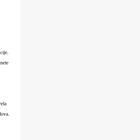
cije.
čnete
vela
olova.