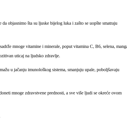
da objasnimo šta su ljuske bijelog luka i zašto se uopšte smatraju
ka sadrže mnoge vitamine i minerale, poput vitamina C, B6, selena, mang
zitivan uticaj na ljudsko zdravlje.
omažu u jačanju imunološkog sistema, smanjuju upale, poboljšavaju
 doneti mnoge zdravstvene prednosti, a sve više ljudi se okreće ovom
a