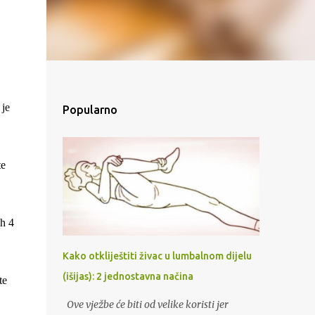
 je
Popularno
te
ih 4
Kako otkliještiti živac u lumbalnom dijelu
(išijas): 2 jednostavna načina
te
Ove vježbe će biti od velike koristi jer