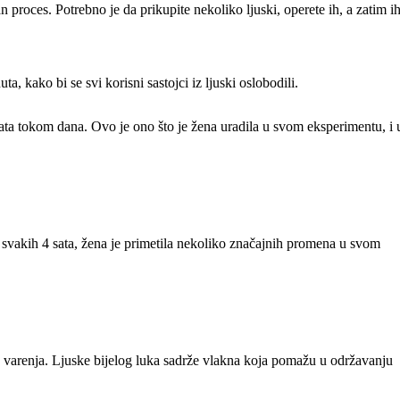
n proces. Potrebno je da prikupite nekoliko ljuski, operete ih, a zatim i
 kako bi se svi korisni sastojci iz ljuski oslobodili.
sata tokom dana. Ovo je ono što je žena uradila u svom eksperimentu, i 
a svakih 4 sata, žena je primetila nekoliko značajnih promena u svom
je varenja. Ljuske bijelog luka sadrže vlakna koja pomažu u održavanju