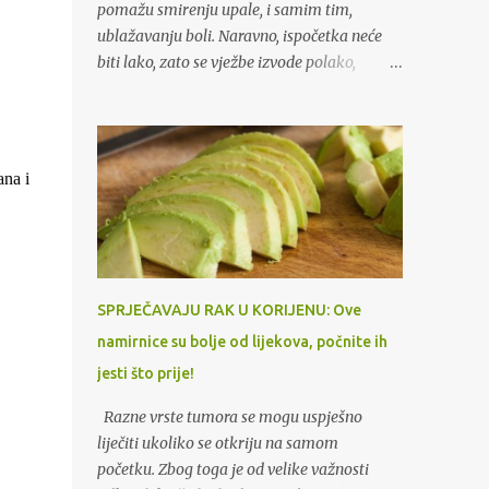
pomažu smirenju upale, i samim tim,
ublažavanju boli. Naravno, ispočetka neće
biti lako, zato se vježbe izvode polako,
povećavajući istezanje na izdahu. Kada disk,
uslijed protruzije, vrši pritisak na živac,
dolazi do bola koji se pruža niz nogu. Ovo
stanje je poznato kao išijas, piše “Uspešna
ana i
žena“. (Tekst se nastavlja ispod)
Tradicionalno liječenje išijasa se najprije
provodi uporabom odgovarajućih lijekova
koje preporučuje liječnik. Ali, bolje je ne
ograničavati se samo na korištenje lijekova
SPRJEČAVAJU RAK U KORIJENU: Ove
protiv bolova. Ako za vrijeme liječenja radite
namirnice su bolje od lijekova, počnite ih
jednostavne vježbe za istezanje mišića, u
jesti što prije!
kratkom vremenu ćete zaboraviti na bol.
Vježbe kod išijasa: Vježbe za istezanje mogu
Razne vrste tumora se mogu uspješno
biti od velike koristi jer pomažu smirenju
liječiti ukoliko se otkriju na samom
upale, i samim tim, ublažavanju boli.
početku. Zbog toga je od velike važnosti
Naravno, ispočetka neće biti lako, zato se