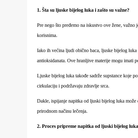
1. Šta su ljuske bijelog luka i zašto su važne?
Pre nego što pređemo na iskustvo ove žene, važno je 
korisnima.
Iako ih većina ljudi obično baca, ljuske bijelog lu
antioksidanata. Ove hranljive materije mogu imati po
Ljuske bijelog luka takođe sadrže supstance koje p
cirkulaciju i podržavaju zdravlje srca.
Dakle, ispijanje napitka od ljuski bijelog luka može
prirodnom načinu lečenja.
2. Proces pripreme napitka od ljuski bijelog luk