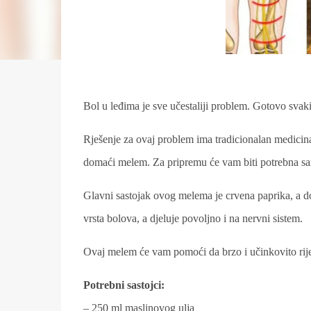
Bol u leđima je sve učestaliji problem. Gotovo svak
Rješenje za ovaj problem ima tradicionalan medicin
domaći melem. Za pripremu će vam biti potrebna sa
Glavni sastojak ovog melema je crvena paprika, a do
vrsta bolova, a djeluje povoljno i na nervni sistem.
Ovaj melem će vam pomoći da brzo i učinkovito rije
Potrebni sastojci:
– 250 ml maslinovog ulja