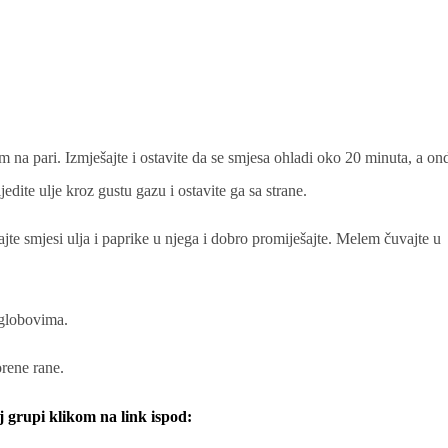
na pari. Izmješajte i ostavite da se smjesa ohladi oko 20 minuta, a ond
edite ulje kroz gustu gazu i ostavite ga sa strane.
jte smjesi ulja i paprike u njega i dobro promiješajte. Melem čuvajte u
zglobovima.
rene rane.
j grupi klikom na link ispod: