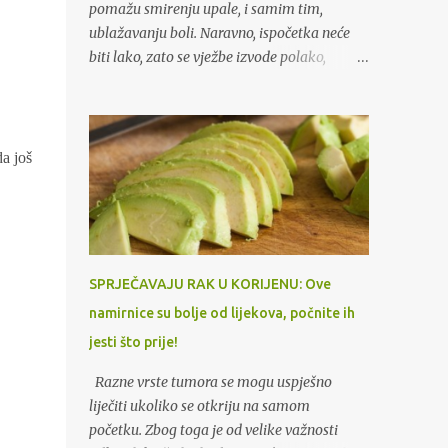
pomažu smirenju upale, i samim tim,
ublažavanju boli. Naravno, ispočetka neće
biti lako, zato se vježbe izvode polako,
povećavajući istezanje na izdahu. Kada disk,
uslijed protruzije, vrši pritisak na živac,
dolazi do bola koji se pruža niz nogu. Ovo
stanje je poznato kao išijas, piše “Uspešna
a još
žena“. (Tekst se nastavlja ispod)
Tradicionalno liječenje išijasa se najprije
provodi uporabom odgovarajućih lijekova
koje preporučuje liječnik. Ali, bolje je ne
ograničavati se samo na korištenje lijekova
SPRJEČAVAJU RAK U KORIJENU: Ove
protiv bolova. Ako za vrijeme liječenja radite
namirnice su bolje od lijekova, počnite ih
jednostavne vježbe za istezanje mišića, u
jesti što prije!
kratkom vremenu ćete zaboraviti na bol.
Vježbe kod išijasa: Vježbe za istezanje mogu
Razne vrste tumora se mogu uspješno
biti od velike koristi jer pomažu smirenju
liječiti ukoliko se otkriju na samom
upale, i samim tim, ublažavanju boli.
početku. Zbog toga je od velike važnosti
Naravno, ispočetka neće biti lako, zato se