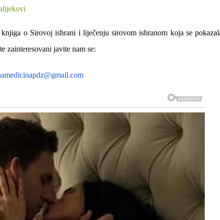
alijekovi
 knjiga o Sirovoj ishrani i liječenju sirovom ishranom koja se pokaza
te zainteresovani javite nam se:
namedicinapdz@gmail.com