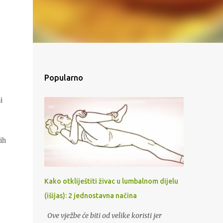
Popularno
i
ih
Kako otkliještiti živac u lumbalnom dijelu
(išijas): 2 jednostavna načina
Ove vježbe će biti od velike koristi jer