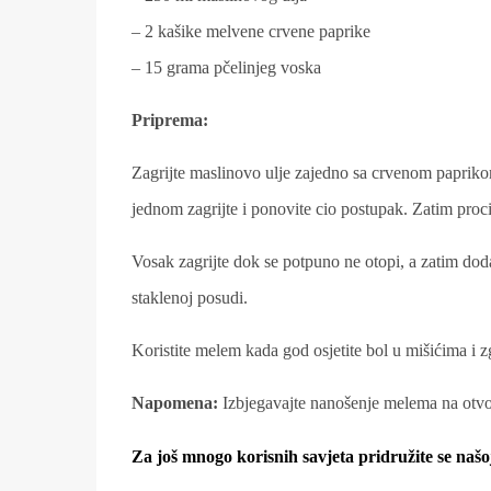
– 2 kašike melvene crvene paprike
– 15 grama pčelinjeg voska
Priprema:
Zagrijte maslinovo ulje zajedno sa crvenom paprikom 
jednom zagrijte i ponovite cio postupak. Zatim procij
Vosak zagrijte dok se potpuno ne otopi, a zatim doda
staklenoj posudi.
Koristite melem kada god osjetite bol u mišićima i 
Napomena:
Izbjegavajte nanošenje melema na otvo
Za još mnogo korisnih savjeta pridružite se našo