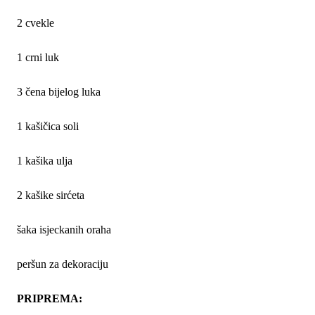
2 cvekle
1 crni luk
3 čena bijelog luka
1 kašičica soli
1 kašika ulja
2 kašike sirćeta
šaka isjeckanih oraha
peršun za dekoraciju
PRIPREMA: