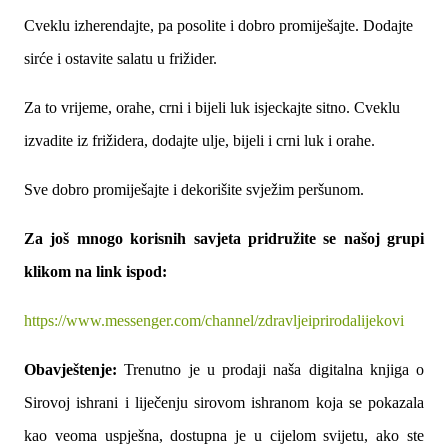
Cveklu izherendajte, pa posolite i dobro promiješajte. Dodajte
sirće i ostavite salatu u frižider.
Za to vrijeme, orahe, crni i bijeli luk isjeckajte sitno. Cveklu
izvadite iz frižidera, dodajte ulje, bijeli i crni luk i orahe.
Sve dobro promiješajte i dekorišite svježim peršunom.
Za još mnogo korisnih savjeta pridružite se našoj grupi
klikom na link ispod:
https://www.messenger.com/
channel/
zdravljeiprirodalijekovi
Obavještenje:
Trenutno je u prodaji naša digitalna knjiga o
Sirovoj ishrani i liječenju sirovom ishranom koja se pokazala
kao veoma uspješna, dostupna je u cijelom svijetu, ako ste