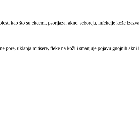
esti kao što su ekcemi, psorijaza, akne, seboreja, infekcije kože izazv
ene pore, uklanja mitisere, fleke na koži i smanjuje pojavu gnojnih akni 