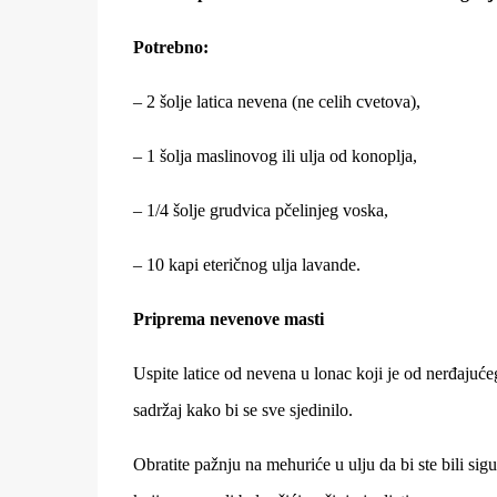
Potrebno:
– 2 šolje latica nevena (ne celih cvetova),
– 1 šolja maslinovog ili ulja od konoplja,
– 1/4 šolje grudvica pčelinjeg voska,
– 10 kapi eteričnog ulja lavande.
Priprema nevenove masti
Uspite latice od nevena u lonac koji je od nerđajućeg
sadržaj kako bi se sve sjedinilo.
Obratite pažnju na mehuriće u ulju da bi ste bili si