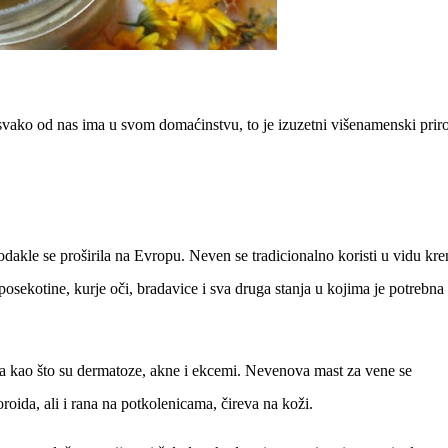
svako od nas ima u svom domaćinstvu, to je izuzetni višenamenski prir
odakle se proširila na Evropu. Neven se tradicionalno koristi u vidu kr
posekotine, kurje oči, bradavice i sva druga stanja u kojima je potrebna
nja kao što su dermatoze, akne i ekcemi. Nevenova mast za vene se
oida, ali i rana na potkolenicama, čireva na koži.