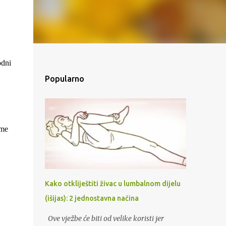
odni
Popularno
eme
Kako otkliještiti živac u lumbalnom dijelu
(išijas): 2 jednostavna načina
Ove vježbe će biti od velike koristi jer