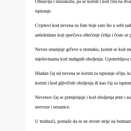
Obnavlja i sluzokožu, pa se koristi i kod čira na dv
ispiranje.
Cvjetovi kod nevena su žute boje zato što u sebi sad
antiokidans koji sprečava oštećenje ćelija i često se
Neven smanjuje grčeve u stomaku, koristi se kod mens
mješavinama kod malignih oboljenja. Upotrebljava 
Hladan čaj od nevena se koristi za ispiranje očiju, k
koristi i kod gljivičnih oboljenja ili kao čaj za ispi
Nevenov čaj se primjenjuje i kod oboljenja jetre i zar
nervoze i nesanice.
U trudnoći, pomaže da se ne stvore strije na buti