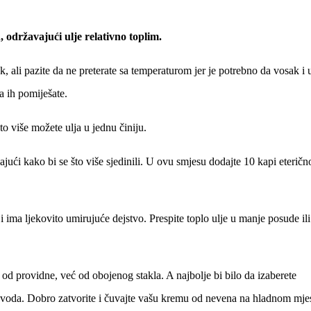
 održavajući ulje relativno toplim.
li pazite da ne preterate sa temperaturom jer je potrebno da vosak i u
a ih pomiješate.
 što više možete ulja u jednu činiju.
ući kako bi se što više sjedinili. U ovu smjesu dodajte 10 kapi eteričn
ima ljekovito umirujuće dejstvo. Prespite toplo ulje u manje posude ili
d providne, već od obojenog stakla. A najbolje bi bilo da izaberete
zvoda. Dobro zatvorite i čuvajte vašu kremu od nevena na hladnom mjes