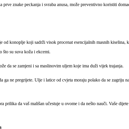
 na prve znake peckanja i svraba anusa, može preventivno koristiti doma
e od konoplje koji sadrži visok procenat esencijalnih masnih kiselina, k
o što su suva koža i ekcemi.
ože da se zamjeni i sa maslinovim uljem koje ima duži vijek trajanja.
ga ne pregrijete. Ulje i latice od cvjeta moraju polako da se zagriju n
 prilika da vaš mališan učestuje u ovome i da nešto nauči. Vaše dijete
a