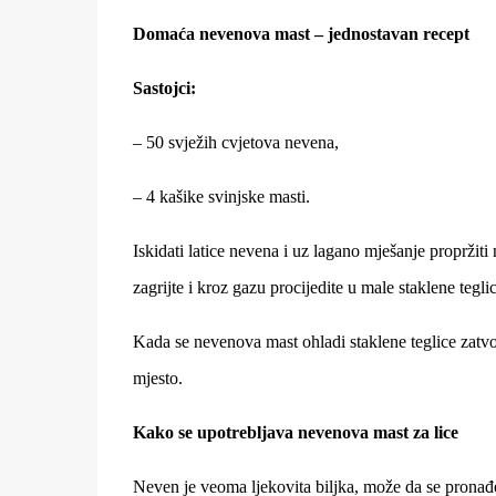
Domaća nevenova mast – jednostavan recept
Sastojci:
– 50 svježih cvjetova nevena,
– 4 kašike svinjske masti.
Iskidati latice nevena i uz lagano mješanje propržit
zagrijte i kroz gazu procijedite u male staklene tegli
Kada se nevenova mast ohladi staklene teglice zatvo
mjesto.
Kako se upotrebljava nevenova mast za lice
Neven je veoma ljekovita biljka, može da se pronađe