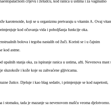
anaestopalačnom crijevu i želudcu, kod ranica u ustima i za vaginalno
rže karotenoide, koji se u organizmu pretvaraju u vitamin A. Ovaj vitam
 primjenjuje kod očuvanja vida i poboljšanja funkcije oka.
trualnih bolova i tegoba nastalih od žuči. Koristi se i u čajnim
se kod astme.
od upalnih stanja oka, za ispiranje ranica u ustima, afti. Nevenova mast 
ranje sluzokože i kože koje su zahvaćene gljivicama.
azne žutice. Djeluje i kao blag sedativ, i primjenjuje se kod napetosti,
nama i stomaku, tada je mazanje sa nevenovom mašću veoma djelotvorno.