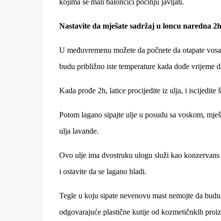
kojima se mali balončići počinju javljati.
Nastavite da mješate sadržaj u loncu naredna 2h,
U međuvremenu možete da počnete da otapate vosak, a
budu približno iste temperature kada dođe vrijeme d
Kada prođe 2h, latice procijedite iz ulja, i iscijedite
Potom lagano sipajte ulje u posudu sa voskom, mješaj
ulja lavande.
Ovo ulje ima dvostruku ulogu služi kao konzervans i 
i ostavite da se lagano hladi.
Tegle u koju sipate nevenovu mast nemojte da budu o
odgovarajuće plastične kutije od kozmetičnkih proi