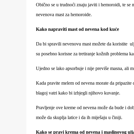
Obično se u trudnoći znaju javiti i hemoroidi, te se
nevenova mast za hemoroide.
Kako napraviti mast od nevena kod kuće
Da bi spravili nevenovu mast možete da koristite ulj
su posebno korisne za tretiranje kožnih problema ka
Ujedno se lako apsorbuje i nije previše masna, ali m
Kada pravite melem od nevena morate da pripazite da 
blagoj vatri kako bi izbjegli njihovo kuvanje.
Pravljenje ove kreme od nevena može da bude i dobra
može da skuplja latice i da ih miješaju u činiji.
Kako se pravi krema od nevena i maslinovog ulj