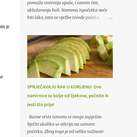
pomažu smirenju upale, i samim tim,
ublažavanju boli. Naravno, ispočetka neće
biti lako, zato se vježbe izvode polako,
povećavajući istezanje na izdahu. Kada disk,
in je
uslijed protruzije, vrši pritisak na živac,
dolazi do bola koji se pruža niz nogu. Ovo
stanje je poznato kao išijas, piše “Uspešna
žena“. (Tekst se nastavlja ispod)
Tradicionalno liječenje išijasa se najprije
provodi uporabom odgovarajućih lijekova
koje preporučuje liječnik. Ali, bolje je ne
se
ograničavati se samo na korištenje lijekova
SPRJEČAVAJU RAK U KORIJENU: Ove
protiv bolova. Ako za vrijeme liječenja radite
namirnice su bolje od lijekova, počnite ih
jednostavne vježbe za istezanje mišića, u
jesti što prije!
kratkom vremenu ćete zaboraviti na bol.
Vježbe kod išijasa: Vježbe za istezanje mogu
Razne vrste tumora se mogu uspješno
biti od velike koristi jer pomažu smirenju
liječiti ukoliko se otkriju na samom
upale, i samim tim, ublažavanju boli.
početku. Zbog toga je od velike važnosti
Naravno, ispočetka neće biti lako, zato se